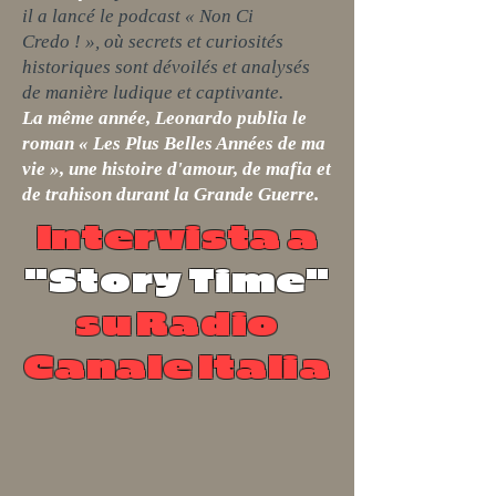
il a lancé le podcast « Non Ci
Credo ! », où secrets et curiosités
historiques sont dévoilés et analysés
de manière ludique et captivante.
La même année, Leonardo publia le
roman « Les Plus Belles Années de ma
vie », une histoire d'amour, de mafia et
de trahison durant la Grande Guerre.
Intervista a
"Story Time"
su Radio
Canale Italia