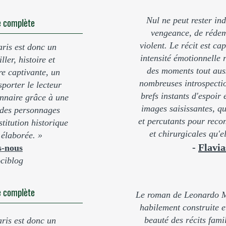
ue complète
Nul ne peut rester indi
vengeance, de rédem
violent. Le récit est ca
ris est donc un
intensité émotionnelle 
ler, histoire et
des moments tout aus
e captivante, un
nombreuses introspectio
sporter le lecteur
brefs instants d'espoir
onnaire grâce à une
images saisissantes, qu
des personnages
et percutants pour recon
stitution historique
et chirurgicales qu'e
élaborée. »
-
Flavi
s-nous
ciblog
ue complète
Le roman de Leonardo Mas
habilement construite e
beauté des récits famil
ris est donc un