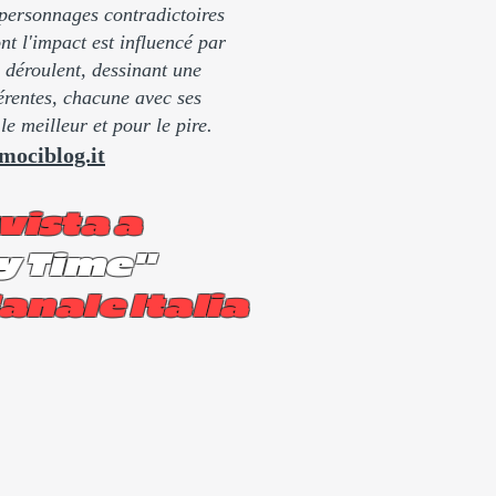
 personnages contradictoires
nt l'impact est influencé par
 déroulent, dessinant une
érentes, chacune avec ses
e meilleur et pour le pire.
mociblog.it
vista a
y Time"
anale Italia