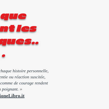
 que
nt les
ques..
.
haque histoire personnelle,
ntie ou réaction suscitée,
é comme de courage rendent
 poignant. »
ioneLibro.it