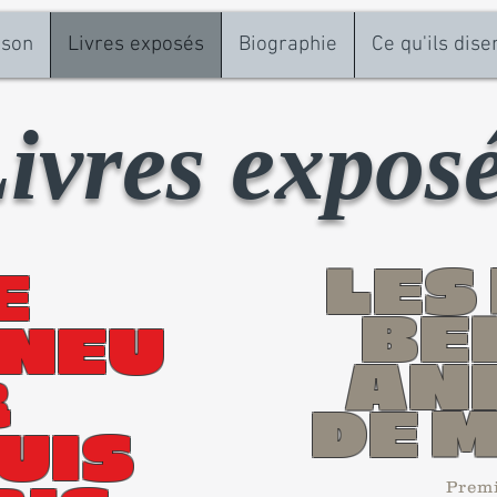
ison
Livres exposés
Biographie
Ce qu'ils dise
ivres expos
LES
E
BE
GNEU
AN
R
DE M
UIS
Premi