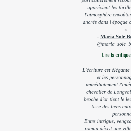
particulièrement reco
apprécient les thrill
l'atmosphère envoûta
ancrés dans l'époque o
»
-
Maria Sole B
@maria_sole_b
Lire la critiqu
L'écriture est élégante 
et les personnag
immédiatement l'inté
chevalier de Longval.
broche d'or tient le le
tisse des liens en
personna
Entre intrigue, vengea
roman décrit une vill