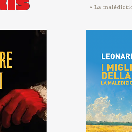
RIS
« La malédicti