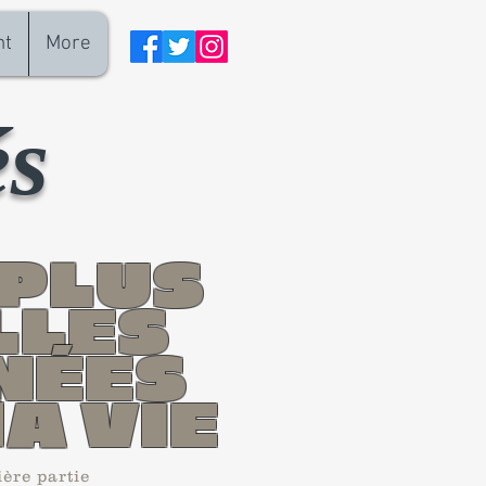
nt
More
és
 PLUS
LLES
NÉES
A VIE
ère partie