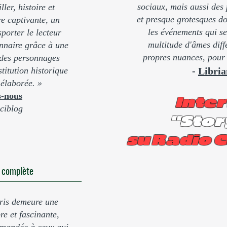
sociaux, mais aussi des
ler, histoire et
et presque grotesques do
e captivante, un
les événements qui se
sporter le lecteur
multitude d'âmes diff
onnaire grâce à une
propres nuances, pour l
des personnages
stitution historique
-
Libria
élaborée. »
s-nous
Inter
ciblog
"Stor
su Radio C
e complète
ris demeure une
re et fascinante,