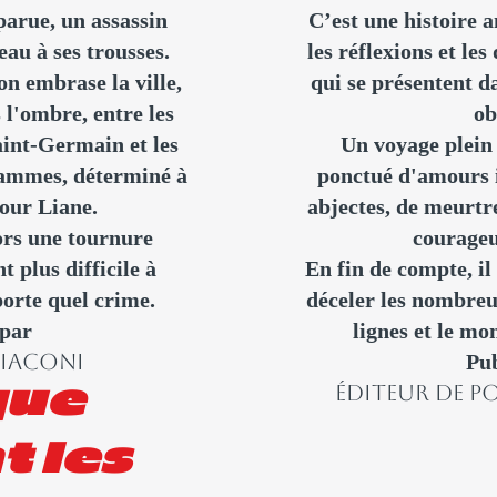
parue, un assassin
C’est une histoire a
au à ses trousses.
les réflexions et les
on embrase la ville,
qui se présentent d
 l'ombre, entre les
ob
int-Germain et les
Un voyage plein
flammes, déterminé à
ponctué d'amours i
pour Liane.
abjectes, de meurtr
ors une tournure
courageu
t plus difficile à
En fin de compte, il
orte quel crime.
déceler les nombreus
 par
lignes et le mo
GIACONI
Pub
ÉDITEUR DE 
que
t les