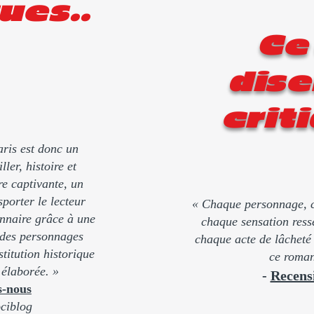
ues..
Ce
dise
criti
ris est donc un
ler, histoire et
e captivante, un
sporter le lecteur
« Chaque personnage, c
onnaire grâce à une
chaque sensation resse
des personnages
chaque acte de lâchet
stitution historique
ce roman
élaborée. »
-
Recens
s-nous
ciblog