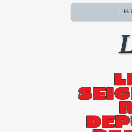
Ma
L
L
SEI
DEP