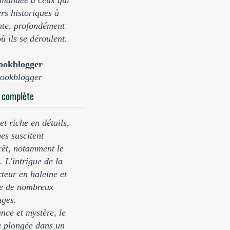
mmandée à ceux qui
ers historiques à
nte, profondément
ù ils se déroulent.
ookblogger
ookblogger
e complète
et riche en détails,
es suscitent
rêt, notamment le
 L'intrigue de la
cteur en haleine et
tre de nombreux
ges.
nce et mystère, le
e plongée dans un